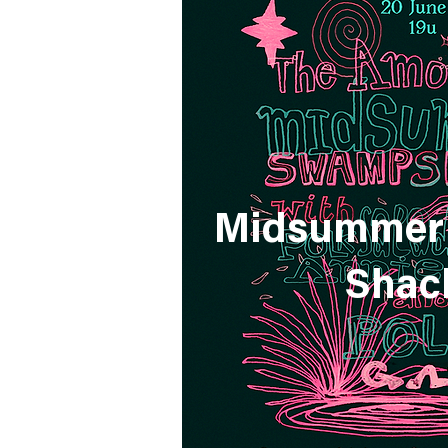
Midsummer
Shac