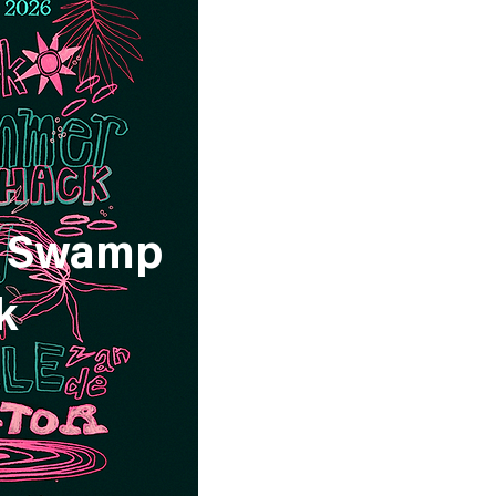
 Swamp
k