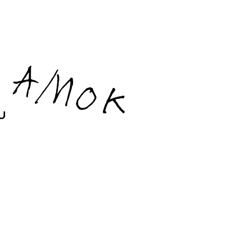
Amok
2u