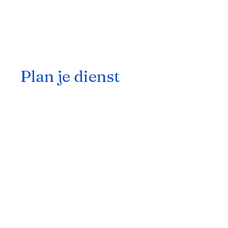
www.annelienvermeir.be
www.annelienvermeir.be
Plan je dienst