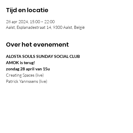
Tijd en locatie
28 apr 2024, 15:00 – 22:00
Aalst, Esplanadestraat 14, 9300 Aalst, België
Over het evenement
ALOSTA SOULS SUNDAY SOCIAL CLUB 
AMOK is terug!
zondag 28 april van 15u
Creating Spaces (live)
Patrick Yannssens (live)
Polle Van De Gash (dj)
Kwinton Lesi Jonson (dj)
MET AMOK POSTER TOMBOLA
Vind de posters in Aalst en scheur je 
tombolaticket van de poster.
De winnaars vallen in de prijzen op 28 april 
in AMOK.