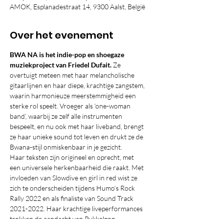
AMOK, Esplanadestraat 14, 9300 Aalst, België
Over het evenement
BWA NA is het indie-pop en shoegaze 
muziekproject van Friedel Dufait.
 Ze 
overtuigt meteen met haar melancholische 
gitaarlijnen en haar diepe, krachtige zangstem, 
waarin harmonieuze meerstemmigheid een 
sterke rol speelt. Vroeger als ‘one-woman 
band’, waarbij ze zelf alle instrumenten 
bespeelt, en nu ook met haar liveband, brengt 
ze haar unieke sound tot leven en drukt ze de 
Bwana-stijl onmiskenbaar in je gezicht.
Haar teksten zijn origineel en oprecht, met 
een universele herkenbaarheid die raakt. Met 
invloeden van Slowdive en girl in red wist ze 
zich te onderscheiden tijdens Humo’s Rock 
Rally 2022 en als finaliste van Sound Track 
2021-2022. Haar krachtige liveperformances 
trokken de aandacht van Pukkelpop-