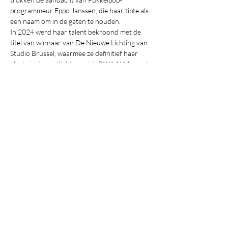
programmeur Eppo Janssen, die haar tipte als 
een naam om in de gaten te houden.
In 2024 werd haar talent bekroond met de 
titel van winnaar van De Nieuwe Lichting van 
Studio Brussel, waarmee ze definitief haar 
plaats in de spotlights opeist. BWA NA brengt 
een meeslepende mix van indie-pop en 
shoegaze, met een sound die zowel 
introspectief als onontkoombaar is. Of ze nu 
solo tokkelt of met haar band speelt, ze laat 
een onuitwisbare indruk achter.
2026 markeert een nieuw hoofdstuk:
 Friedel 
werkt aan een veelbelovende EP. De singles 
“Spun A Round”
 en 
“I’m Not Gonna Give In”
geven alvast een voorproefje van wat komt.
https://bwana.bandcamp.com
Deel dit evenement