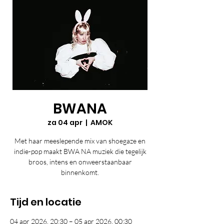
BWANA
za 04 apr
  |  
AMOK
Met haar meeslepende mix van shoegaze en
indie-pop maakt BWA NA muziek die tegelijk
broos, intens en onweerstaanbaar
binnenkomt.
Tijd en locatie
04 apr 2026, 20:30 – 05 apr 2026, 00:30