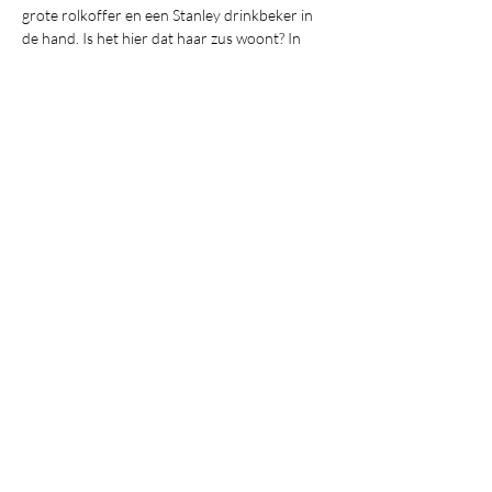
grote rolkoffer en een Stanley drinkbeker in 
de hand. Is het hier dat haar zus woont? In 
zo’n krot? Het was toch tramlijn Begeerte die 
ze moest nemen? In Once Upon a Streetcar 
verweven regisseur Kato Cornil, actrice Nikki 
Deras en kostuumontwerpster Sam 
Beddegenoodts humor en vergankelijkheid 
tot toegankelijk theater.
The Same Machine | za 7 juni | 20.30 - 21.15 
uur
The Same Machine blaast nieuw leven in 
alternatieve rock met een dynamische mix van 
harde en melodieuze klanken.
À la carte carte van ZACHTBRUTAAL | 8-9 
juni | 13.30 - 16.30 uur
Met enkele tafels aan een straatkant zetten 
we een impromptu cafeetje op. Zonder 
drank, maar met woorden. Hier krijg je op 
bestelling verhalen, gedichten of zinnen 
geserveerd. 
Kaat Marchau | ma 9 juni | 15 - 15.30 uur