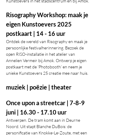
Kunstoevers in het stadscentrum en bij Amok.
Risography Workshop: maak je 
eigen Kunstoevers 2025 
postkaart | 14 - 16 uur
Ontdek de wereld van Risography en maak je 
persoonlijke festivalherinnering. Bezoek de 
open RISO-installatie in het atelier van 
Annelien Vermeir bij Amok. Ontwerp je eigen 
postkaart met de ‘Photobooth’ en neem je 
unieke Kunstoevers 25 creatie mee naar huis.
muziek | poëzie | theater
Once upon a streetcar | 7-8-9 
juni | 16.30 - 17.10 uur
Antwerpen. De tram komt aan in Deurne 
Noord. Uit stapt Blanche DuBois: de 
personificatie van Knokke-Le-Zoute, met een 