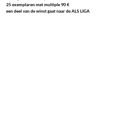
25 exemplaren met multiple 90 €
een deel van de winst gaat naar de ALS LIGA
Tickets
Verkoop geëindigd op
Soort ticket
Reservatie
Prijs
€ 0,00
Deel dit evenement