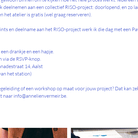
 deelnemen aan een collectief RISO-project: doorlopend, en zo lang
n het atelier is gratis (wel graag reserveren).
rints en deelname aan het RISO-project werk ik die dag met een 
een drankje en een hapje.
n via de RSVP-knop.
adestraat 14, Aalst
an het station)
begeleiding of een workshop op maat voor jouw project? Dat kan ze
st naar info@annelienvermeir.be.