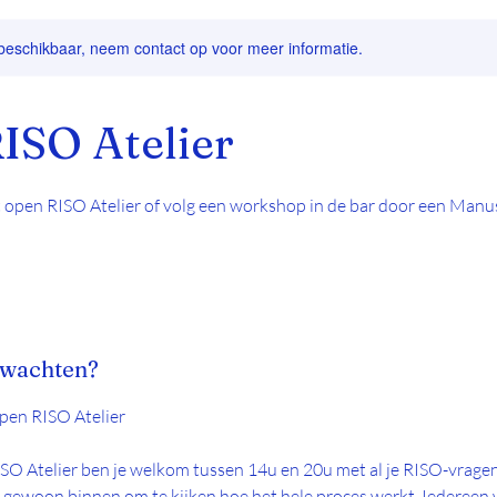
 beschikbaar, neem contact op voor meer informatie.
ISO Atelier
t open RISO Atelier of volg een workshop in de bar door een Manus
rwachten?
pen RISO Atelier
SO Atelier ben je welkom tussen 14u en 20u met al je RISO-vragen
g gewoon binnen om te kijken hoe het hele proces werkt. Iedereen