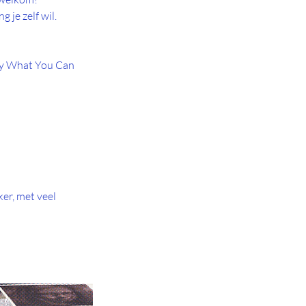
 je zelf wil.
Pay What You Can
ker, met veel