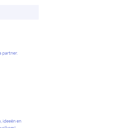
 partner.
, ideeën en
 welkom!