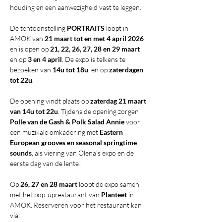
houding en een aanwezigheid vast te leggen.
De tentoonstelling 
PORTRAITS
 loopt in 
AMOK van 
21 maart tot en met 4 april 2026
en is open op 
21, 22, 26, 27, 28 en 29 maart
en op 
3 en 4 april
. De expo is telkens te 
bezoeken van 
14u tot 18u
, en op 
zaterdagen 
tot 22u
. 
De opening vindt plaats op 
zaterdag 21 maart 
van 14u tot 22u
. Tijdens de opening zorgen 
Polle van de Gash & Polk Salad Annie
 voor 
een muzikale omkadering met 
Eastern 
European grooves en seasonal springtime 
sounds
, als viering van Olena’s expo en de 
eerste dag van de lente!
Op 
26, 27 en 28 maart
 loopt de expo samen 
met het pop-uprestaurant van 
Planteet
 in 
AMOK. Reserveren voor het restaurant kan 
via: