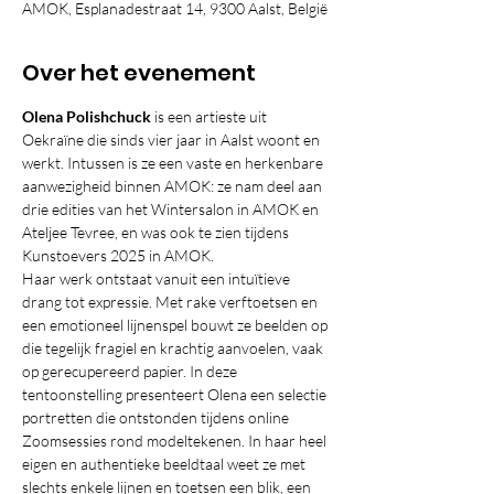
AMOK, Esplanadestraat 14, 9300 Aalst, België
Over het evenement
Olena Polishchuck
 is een artieste uit 
Oekraïne die sinds vier jaar in Aalst woont en 
werkt. Intussen is ze een vaste en herkenbare 
aanwezigheid binnen AMOK: ze nam deel aan 
drie edities van het Wintersalon in AMOK en 
Ateljee Tevree, en was ook te zien tijdens 
Kunstoevers 2025 in AMOK.
Haar werk ontstaat vanuit een intuïtieve 
drang tot expressie. Met rake verftoetsen en 
een emotioneel lijnenspel bouwt ze beelden op 
die tegelijk fragiel en krachtig aanvoelen, vaak 
op gerecupereerd papier. In deze 
tentoonstelling presenteert Olena een selectie 
portretten die ontstonden tijdens online 
Zoomsessies rond modeltekenen. In haar heel 
eigen en authentieke beeldtaal weet ze met 
slechts enkele lijnen en toetsen een blik, een 